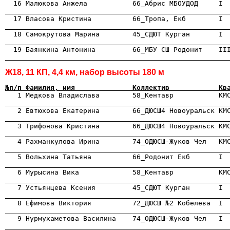
                                                      

  17 Власова Кристина          66_Тропа, Екб        I 
                                                      
                                                      
                                                      
Ж18, 11 КП, 4,4 км, набор высоты 180 м
№п/п Фамилия, имя              Коллектив            Кв

   1 Медкова Владислава        58_Кентавр           КМ
                                                      

   2 Евтюхова Екатерина        66_ДЮСШ4 Новоуральск КМ
                                                      

   3 Трифонова Кристина        66_ДЮСШ4 Новоуральск КМ
                                                      

   4 Рахманкулова Ирина        74_ОДЮСШ-Жуков Чел   КМ
                                                      
                                                      

   6 Мурысина Вика             58_Кентавр           КМ
                                                      

   7 Устьянцева Ксения         45_СДЮТ Курган       I
                                                      
                                                      
                                                      