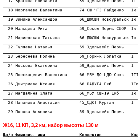
                                                      
                                                      
                                                      
                                                      
                                                      
                                                      
                                                      
                                                      
                                                      
                                                      
                                                      
                                                      
                                                      
Ж16, 11 КП, 3,2 км, набор высоты 130 м
№п/п Фамилия, имя              Коллектив            Кв