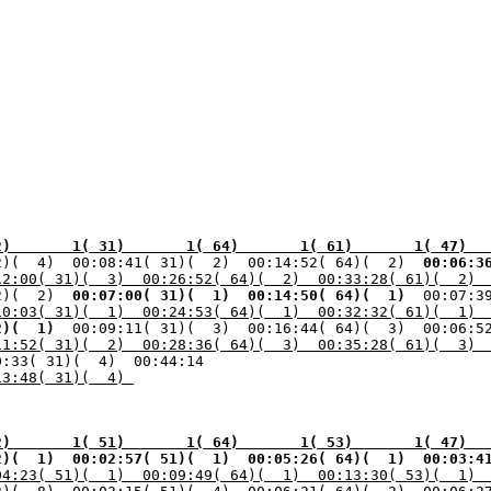
2)       1( 31)       1( 64)       1( 61)       1( 47)  
2)(  4)  00:08:41( 31)(  2)  00:14:52( 64)(  2) 
 00:06:3
12:00( 31)(  3)  00:26:52( 64)(  2)  00:33:28( 61)(  2) 
2)(  2) 
 00:07:00( 31)(  1) 
 00:14:50( 64)(  1) 
 00:07:3
10:03( 31)(  1)  00:24:53( 64)(  1)  00:32:32( 61)(  1) 
2)(  1) 
11:52( 31)(  2)  00:28:36( 64)(  3)  00:35:28( 61)(  3) 
13:48( 31)(  4) 
2)       1( 51)       1( 64)       1( 53)       1( 47)  
2)(  1) 
 00:02:57( 51)(  1) 
 00:05:26( 64)(  1) 
 00:03:4
04:23( 51)(  1)  00:09:49( 64)(  1)  00:13:30( 53)(  1) 