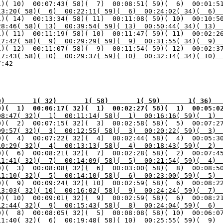
13:20( 58)(  6)  00:22:11( 59)(  6)  00:24:02( 34)(  6) 
28:46( 58)( 13)  00:39:54( 59)( 13)  00:50:44( 34)( 13) 
17:42( 58)(  9)  00:29:29( 59)(  9)  00:31:55( 34)(  9) 
17:43( 58)( 10)  00:29:37( 59)( 10)  00:32:14( 34)( 10) 
0)       1( 32)       1( 58)       1( 59)       1( 36)  
0)(  1) 
 00:06:17( 32)(  1) 
 00:02:27( 58)(  1) 
 00:05:0
08:47( 32)(  1)  00:11:14( 58)(  1)  00:16:16( 59)(  1) 
09:57( 32)(  3)  00:12:55( 58)(  3)  00:20:22( 59)(  3) 
10:29( 32)(  4)  00:13:13( 58)(  4)  00:18:43( 59)(  2) 
0)(  6)  00:08:21( 32)(  7)  00:02:28( 58)(  2)  00:07:4
11:41( 32)(  7)  00:14:09( 58)(  5)  00:21:54( 59)(  4) 
11:10( 32)(  5)  00:14:10( 58)(  6)  00:23:00( 59)(  5) 
13:03( 32)( 10)  00:16:02( 58)(  9)  00:24:24( 59)(  7) 
12:44( 32)(  9)  00:15:43( 58)(  8)  00:24:04( 59)(  6) 
11:40( 32)(  6)  00:19:48( 58)( 10)  00:25:55( 59)(  9) 