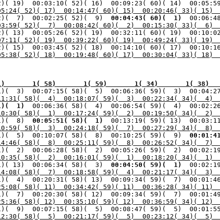
05:24( 52)( 17)  00:14:47( 60)( 15)  00:20:46( 33)( 15) 
2)(  7)  00:02:25( 52)(  9) 
 00:04:43( 60)(  1) 
03:59( 52)(  7)  00:08:42( 60)(  2)  00:15:30( 33)(  6) 
07:11( 52)( 19)  00:39:22( 60)( 19)  00:49:24( 33)( 19) 
05:38( 52)( 18)  00:19:48( 60)( 17)  00:30:04( 33)( 18) 
1)       1( 58)       1( 59)       1( 34)       1( 38)  
1)(  3)  00:07:15( 58)(  5)  00:06:36( 59)(  3)  00:04:2
11:31( 58)(  4)  00:18:07( 59)(  3)  00:22:34( 34)(  4) 
1)(  1) 
 00:06:36( 58)(  4)  00:06:54( 59)(  4)  00:02:2
10:30( 58)(  1)  00:17:24( 59)(  2)  00:19:50( 34)(  2) 
1)(  8) 
 00:05:51( 58)(  1) 
10:59( 58)(  3)  00:24:18( 59)(  7)  00:27:29( 34)(  8) 
1)(  5)  00:10:07( 58)(  8)  00:10:25( 59)(  9) 
 00:01:4
14:46( 58)(  8)  00:25:11( 59)(  8)  00:26:52( 34)(  7) 
10:35( 58)(  2)  00:16:01( 59)(  1)  00:18:20( 34)(  1) 
1)( 13)  00:06:34( 58)(  3) 
 00:04:50( 59)(  1) 
14:08( 58)(  7)  00:18:58( 59)(  4)  00:21:17( 34)(  3) 
1)(  4)  00:20:31( 58)( 13)  00:09:34( 59)(  7)  00:01:4
25:08( 58)( 11)  00:34:42( 59)( 11)  00:36:28( 34)( 11) 
25:36( 58)( 12)  00:35:10( 59)( 12)  00:36:59( 34)( 12) 
12:30( 58)(  5)  00:21:17( 59)(  5)  00:23:12( 34)(  5) 