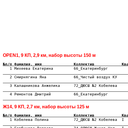
OPEN1, 9 КП, 2,9 км, набор высоты 150 м
№п/п Фамилия, имя              Коллектив            Кв

   1 Михеева Екатерина         66_Екатеринбург        
                                                      

   2 Смирнягина Яна            66_Чистый воздух КУ    
                                                      

   3 Калашникова Анжелика      72_ДЮСШ №2 Кобелева    
                                                      
                                                      
Ж14, 9 КП, 2,7 км, набор высоты 125 м
№п/п Фамилия, имя              Коллектив            Кв

   1 Кобелева Полина           72_ДЮСШ №2 Кобелева  I 
                                                      