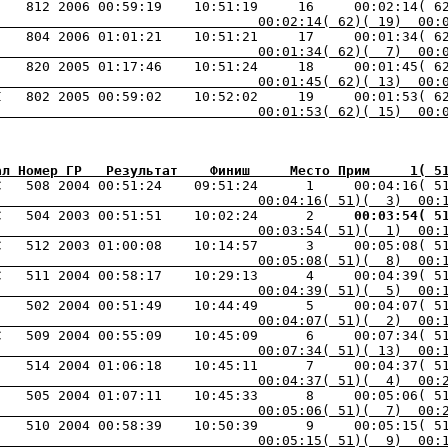
                                 00:02:14( 62)( 19)  00:
    804 2006 01:01:21    10:51:21     17     00:01:34( 6
                                 00:01:34( 62)(  7)  00:
                                 00:01:45( 62)( 13)  00:
                                 00:01:53( 62)( 15)  00:
ал Номер ГР   Результат    Финиш     Место Прим     1( 5
С   508 2004 00:51:24    09:51:24      1     00:04:16( 5
                                 00:04:16( 51)(  3)  00:
С   504 2003 00:51:51    10:02:24      2    
 00:03:54( 5
                                 00:03:54( 51)(  1)  00:
С   512 2003 01:00:08    10:14:57      3     00:05:08( 5
                                 00:05:08( 51)(  8)  00:
С   511 2004 00:58:17    10:29:13      4     00:04:39( 5
                                 00:04:39( 51)(  5)  00:
                                 00:04:07( 51)(  2)  00:
С   509 2004 00:55:09    10:45:09      6     00:07:34( 5
                                 00:07:34( 51)( 13)  00:
     514 2004 01:06:18    10:45:11      7     00:04:37( 5
                                 00:04:37( 51)(  4)  00:
                                 00:05:06( 51)(  7)  00:
                                 00:05:15( 51)(  9)  00: