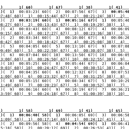
1)       1( 60)       1( 67)       1( 38)       1( 41)  
1)(  1) 
 00:03:23( 60)(  2)  00:07:56( 67)(  3) 
 00:05:4
07:48( 60)(  1)  00:15:44( 67)(  2)  00:21:24( 38)(  2) 
1)(  2) 
 00:03:19( 60)(  1) 
 00:05:16( 67)(  1) 
 00:05:4
08:27( 60)(  2)  00:13:43( 67)(  1)  00:19:29( 38)(  1) 
1)(  4)  00:03:43( 60)(  4)  00:08:12( 67)(  4)  00:06:0
09:15( 60)(  4)  00:17:27( 67)(  3)  00:23:36( 38)(  3) 
08:42( 60)(  3)  00:18:42( 67)(  4)  00:25:08( 38)(  4) 
09:49( 60)(  5)  00:22:59( 67)(  6)  00:30:07( 38)(  5) 
13:00( 60)(  8)  00:26:50( 67)( 10)  00:32:55( 38)(  9) 
19:03( 60)( 10)  00:24:47( 67)(  9)  00:30:51( 38)(  6) 
11:00( 60)(  6)  00:23:32( 67)(  7)  00:31:25( 38)(  8) 
11:49( 60)(  7)  00:20:23( 67)(  5)  00:30:52( 38)(  7) 
13:59( 60)(  9)  00:24:18( 67)(  8)  01:00:39( 38)( 10) 
1)       1( 58)       1( 69)       1( 41)       1( 65)  
1)(  1) 
 00:06:40( 58)(  1) 
 00:06:05( 69)(  3)  00:06:5
11:09( 58)(  1)  00:17:14( 69)(  1)  00:24:12( 41)(  1) 
1)(  2)  00:09:56( 58)(  4) 
 00:04:54( 69)(  1) 
 00:06:4
15:18( 58)(  2)  00:20:12( 69)(  2)  00:26:53( 41)(  2) 