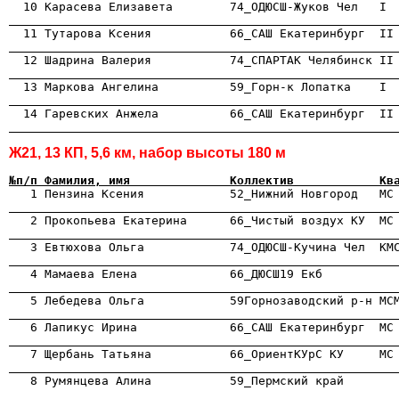
                                                      
                                                      
                                                      
                                                      
                                                      
Ж21, 13 КП, 5,6 км, набор высоты 180 м
№п/п Фамилия, имя              Коллектив            Кв

   1 Пензина Ксения            52_Нижний Новгород   МС
                                                      
                                                      
                                                      

   4 Мамаева Елена             66_ДЮСШ19 Екб         
                                                      
                                                      
                                                      
                                                      
                                                      