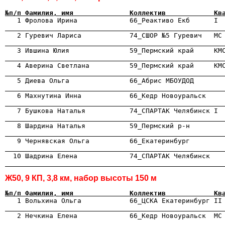
№п/п Фамилия, имя              Коллектив            Кв

   1 Фролова Ирина             66_Реактиво Екб      I 
                                                      

   2 Гуревич Лариса            74_СШОР №5 Гуревич   МС
                                                      

   3 Ившина Юлия               59_Пермский край     К
                                                      
                                                      
                                                      
                                                      
                                                      
                                                      
                                                      
                                                      
Ж50, 9 КП, 3,8 км, набор высоты 150 м
№п/п Фамилия, имя              Коллектив            Кв

   1 Вольхина Ольга            66_ЦСКА Екатеринбург II
                                                      

   2 Нечкина Елена             66_Кедр Новоуральск  МС
                                                      