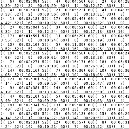
2)(  6)  00:02:08( 52)(  4)  00:04:50( 60)(  2)  00:04:2
03:39( 52)(  3)  00:08:29( 60)(  1)  00:12:57( 33)(  1) 
2)(  4)  00:02:03( 52)(  2)  00:05:23( 60)(  4)  00:04:3
03:33( 52)(  2)  00:08:56( 60)(  3)  00:13:31( 33)(  3) 
2)(  1) 
04:42( 52)( 16)  00:10:26( 60)(  9)  00:16:32( 33)(  9) 
03:32( 52)(  1)  00:12:24( 60)( 11)  00:17:13( 33)( 10) 
2)( 17) 
 00:01:59( 52)(  1) 
 00:06:29( 60)(  9)  00:04:5
03:55( 52)(  6)  00:10:24( 60)(  8)  00:15:19( 33)(  5) 
03:52( 52)(  5)  00:15:31( 60)( 16)  00:20:25( 33)( 14) 
2)( 10)  00:02:21( 52)(  8)  00:04:58( 60)(  3) 
 00:04:2
04:03( 52)(  9)  00:09:01( 60)(  4)  00:13:28( 33)(  2) 
04:01( 52)(  8)  00:20:18( 60)( 18)  00:26:09( 33)( 17) 
04:05( 52)( 10)  00:11:35( 60)( 10)  00:18:05( 33)( 12) 
04:14( 52)( 11)  00:09:56( 60)(  6)  00:15:47( 33)(  7) 
04:19( 52)( 13)  00:13:04( 60)( 12)  00:17:50( 33)( 11) 
03:40( 52)(  4)  00:09:20( 60)(  5)  00:14:03( 33)(  4) 
04:40( 52)( 15)  00:13:48( 60)( 13)  00:20:04( 33)( 13) 
04:14( 52)( 11)  00:14:27( 60)( 14)  00:20:51( 33)( 16) 
04:24( 52)( 14)  00:10:21( 60)(  7)  00:15:52( 33)(  8) 