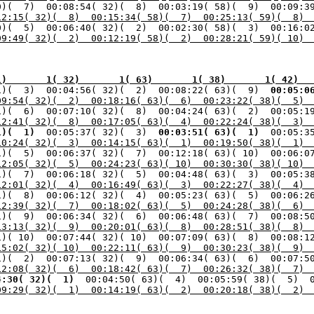
0)(  7)  00:08:54( 32)(  8)  00:03:19( 58)(  9)  00:09:3
12:15( 32)(  8)  00:15:34( 58)(  7)  00:25:13( 59)(  8) 
0)(  5)  00:06:40( 32)(  2)  00:02:30( 58)(  3)  00:16:0
09:49( 32)(  2)  00:12:19( 58)(  2)  00:28:21( 59)( 10) 
1)       1( 32)       1( 63)       1( 38)       1( 42)  
1)(  3)  00:04:56( 32)(  2)  00:08:22( 63)(  9) 
 00:05:0
09:54( 32)(  2)  00:18:16( 63)(  6)  00:23:22( 38)(  5) 
1)(  6)  00:07:10( 32)(  8)  00:04:24( 63)(  2)  00:05:1
12:41( 32)(  8)  00:17:05( 63)(  4)  00:22:24( 38)(  3) 
1)(  1) 
 00:05:37( 32)(  3) 
 00:03:51( 63)(  1) 
10:24( 32)(  3)  00:14:15( 63)(  1)  00:19:50( 38)(  1) 
12:05( 32)(  5)  00:24:23( 63)( 10)  00:30:30( 38)( 10) 
12:01( 32)(  4)  00:16:49( 63)(  3)  00:22:27( 38)(  4) 
12:39( 32)(  7)  00:18:02( 63)(  5)  00:24:28( 38)(  6) 
13:13( 32)(  9)  00:20:01( 63)(  8)  00:28:51( 38)(  8) 
15:02( 32)( 10)  00:22:11( 63)(  9)  00:30:23( 38)(  9) 
12:08( 32)(  6)  00:18:42( 63)(  7)  00:26:32( 38)(  7) 
4:30( 32)(  1) 
 00:04:50( 63)(  4)  00:05:59( 38)(  5)  
09:29( 32)(  1)  00:14:19( 63)(  2)  00:20:18( 38)(  2) 