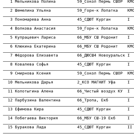

   1 Мельникова Полина         59_Сокол Пермь СШОР  КМ
                                                      

   2 Шемелина Ульяна           59_Горн-к Лопатка    КМ
                                                      

   3 Пономарева Анна           45_СДЮТ Курган       I 
                                                      
                                                      

   5 Купрацевич Лариса         66_МБУ СШ Родонит    I 
                                                      
                                                      

   7 Фёдорова Елизавета        66_ДЮСШ4 Новоуральск I 
                                                      
                                                      
                                                      
                                                      
                                                      
                                                      
                                                      
                                                      
                                                      