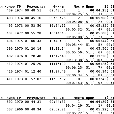
ал Номер ГР   Результат    Финиш     Место Прим     1( 5
    409 1974 00:48:51    09:48:51      1    
 00:04:25( 5
                                 00:04:25( 51)(  1)  00:
    403 1974 00:45:16    09:53:26      2     00:05:08( 5
                                 00:05:08( 51)(  2)  00:
МС   405 1973 00:53:50    10:04:11      3     00:05:32( 5
                                 00:05:32( 51)(  4)  00:
                                 00:05:08( 51)(  2)  00:
                                 00:05:44( 51)(  5)  00:
                                 00:05:56( 51)(  6)  00:
                                 00:13:38( 51)( 10)  00:
                                 00:06:25( 51)(  7)  00:
                                 00:06:34( 51)(  8)  00:
                                 00:07:43( 51)(  9)  00:
ал Номер ГР   Результат    Финиш     Место Прим     1( 5
    602 1970 00:44:31    09:44:31      1    
 00:04:29( 5
                                 00:04:29( 51)(  1)  00:
    607 1966 00:48:34    09:59:21      2     00:05:22( 5
                                 00:05:22( 51)(  2)  00: