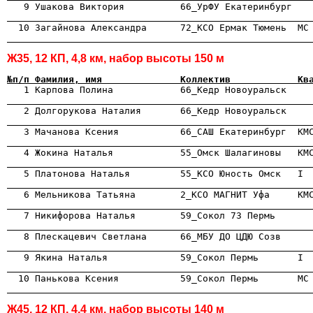

   9 Ушакова Виктория          66_УрФУ Екатеринбург  
                                                      

  10 Загайнова Александра      72_КСО Ермак Тюмень  М
                                                      
Ж35, 12 КП, 4,8 км, набор высоты 150 м
№п/п Фамилия, имя              Коллектив            Кв

   1 Карпова Полина            66_Кедр Новоуральск    
                                                      

   2 Долгорукова Наталия       66_Кедр Новоуральск    
                                                      

   3 Мачанова Ксения           66_САШ Екатеринбург  КМ
                                                      
                                                      
                                                      
                                                      
                                                      
                                                      
                                                      

  10 Панькова Ксения           59_Сокол Пермь       МС
                                                      
Ж45, 12 КП, 4,4 км, набор высоты 140 м