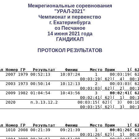
Межрегиональные соревнования
"УРАЛ-2021"
Чемпионат и первенство
г. Екатеринбурга
оз Песчаное
14 июня 2021 года
ГАНДИКАП
ПРОТОКОЛ РЕЗУЛЬТАТОВ
ал Номер ГР   Результат    Финиш     Место Прим     1( 6
   2007 1979 00:52:13    10:07:24      1     00:03:19( 6
                                 00:03:19( 62)(  4)  00:
   2003 1973 00:50:14    10:12:13      2     00:03:03( 6
                                 00:03:03( 62)(  2)  00:
   2009 1982 01:04:54    10:43:56      3    
 00:02:41( 6
                                 00:02:41( 62)(  1)  00:
                                 00:03:15( 62)(  3)  00:
ал Номер ГР   Результат    Финиш     Место Прим     1( 6
   1010 2008 00:21:39    09:21:39      1    
 00:01:26( 6
                                 00:01:26( 62)(  1)  00: