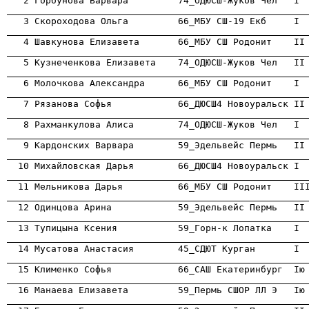

   2 Горбунова Варвара         74_ОДЮСШ-Жуков Чел   I 
                                                      

   3 Скороходова Ольга         66_МБУ СШ-19 Екб     I 
                                                      
                                                      
                                                      
                                                      
                                                      
                                                      
                                                      

  10 Михайловская Дарья        66_ДЮСШ4 Новоуральск I
                                                      
                                                      
                                                      
                                                      
                                                      
                                                      
                                                      