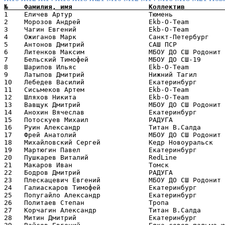
1    Еличев Артур                   Тюмень             
2    Морозов Андрей                 Ekb-O-Team         
3    Чагин Евгений                  Ekb-O-Team         
4    Ожиганов Марк                  Санкт-Петербург    
5    Антонов Дмитрий                САШ ПСР            
6    Литенков Максим                МБОУ ДО СШ Родонит 
7    Бельский Тимофей               МБОУ ДО СШ-19      
8    Шарипов Ильяс                  Ekb-O-Team         
9    Латыпов Дмитрий                Нижний Тагил       
10   Лебедев Василий                Екатеринбург       
11   Сисьмеков Артем                Ekb-O-Team         
12   Шляхов Никита                  Ekb-O-Team         
13   Вавщук Дмитрий                 МБОУ ДО СШ Родонит 
14   Анохин Вячеслав                Екатеринбург       
15   Потоскуев Михаил               РАДУГА             
16   Руин Александр                 Титан В.Салда      
17   Фрей Анатолий                  МБОУ ДО СШ Родонит 
18   Михайловский Сергей            Кедр Новоуральск   
19   Мартюгин Павел                 Екатеринбург       
20   Пушкарев Виталий               RedLine            
21   Макаров Иван                   Томск              
22   Бодров Дмитрий                 РАДУГА             
23   Плескацевич Евгений            МБОУ ДО СШ Родонит 
24   Галиаскаров Тимофей            Екатеринбург       
25   Попугайло Александр            Екатеринбург       
26   Политаев Степан                Тропа              
27   Корчагин Александр             Титан В.Салда      
28   Митин Дмитрий                  Екатеринбург       