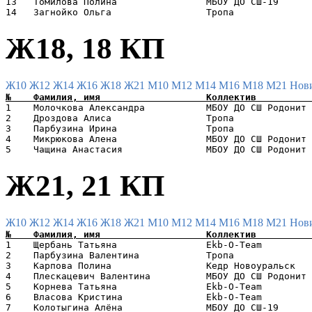
13   Томилова Полина                МБОУ ДО СШ-19      
Ж18, 18 КП
Ж10
Ж12
Ж14
Ж16
Ж18
Ж21
М10
М12
М14
М16
М18
М21
Нов
1    Молочкова Александра           МБОУ ДО СШ Родонит 
2    Дроздова Алиса                 Тропа              
3    Парбузина Ирина                Тропа              
4    Микрюкова Алена                МБОУ ДО СШ Родонит 
Ж21, 21 КП
Ж10
Ж12
Ж14
Ж16
Ж18
Ж21
М10
М12
М14
М16
М18
М21
Нов
1    Щербань Татьяна                Ekb-O-Team         
2    Парбузина Валентина            Тропа              
3    Карпова Полина                 Кедр Новоуральск   
4    Плескацевич Валентина          МБОУ ДО СШ Родонит 
5    Корнева Татьяна                Ekb-O-Team         
6    Власова Кристина               Ekb-O-Team         
7    Колотыгина Алёна               МБОУ ДО СШ-19      