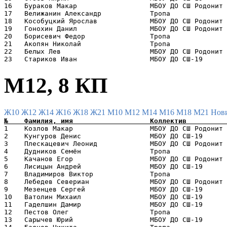
16   Бураков Макар                  МБОУ ДО СШ Родонит 
17   Велижанин Александр            Тропа              
18   Кособуцкий Ярослав             МБОУ ДО СШ Родонит 
19   Гонохин Данил                  МБОУ ДО СШ Родонит 
20   Борисевич Федор                Тропа              
21   Акопян Николай                 Тропа              
22   Белых Лев                      МБОУ ДО СШ Родонит 
М12, 8 КП
Ж10
Ж12
Ж14
Ж16
Ж18
Ж21
М10
М12
М14
М16
М18
М21
Нов
1    Козлов Макар                   МБОУ ДО СШ Родонит 
2    Кунгуров Денис                 МБОУ ДО СШ-19      
3    Плескацевич Леонид             МБОУ ДО СШ Родонит 
4    Дудников Семён                 Тропа              
5    Качанов Егор                   МБОУ ДО СШ Родонит 
6    Лисицын Андрей                 МБОУ ДО СШ-19      
7    Владимиров Виктор              Тропа              
8    Лебедев Севериан               МБОУ ДО СШ Родонит 
9    Мезенцев Сергей                МБОУ ДО СШ-19      
10   Ватолин Михаил                 МБОУ ДО СШ-19      
11   Гаделшин Дамир                 МБОУ ДО СШ-19      
12   Пестов Олег                    Тропа              
13   Сарычев Юрий                   МБОУ ДО СШ-19      