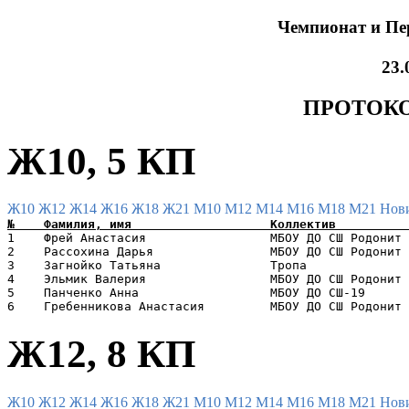
Чемпионат и Пер
23.
ПРОТОКО
Ж10, 5 КП
Ж10
Ж12
Ж14
Ж16
Ж18
Ж21
М10
М12
М14
М16
М18
М21
Нов
1    Фрей Анастасия                 МБОУ ДО СШ Родонит 
2    Рассохина Дарья                МБОУ ДО СШ Родонит 
3    Загнойко Татьяна               Тропа              
4    Эльмик Валерия                 МБОУ ДО СШ Родонит 
5    Панченко Анна                  МБОУ ДО СШ-19      
Ж12, 8 КП
Ж10
Ж12
Ж14
Ж16
Ж18
Ж21
М10
М12
М14
М16
М18
М21
Нов