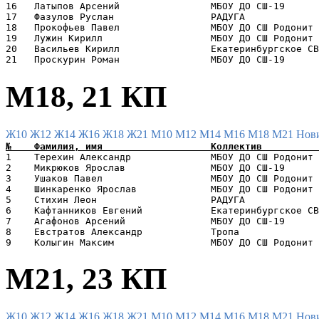
16   Латыпов Арсений                МБОУ ДО СШ-19      
17   Фазулов Руслан                 РАДУГА             
18   Прокофьев Павел                МБОУ ДО СШ Родонит 
19   Лужин Кирилл                   МБОУ ДО СШ Родонит 
20   Васильев Кирилл                Екатеринбургское СВ
М18, 21 КП
Ж10
Ж12
Ж14
Ж16
Ж18
Ж21
М10
М12
М14
М16
М18
М21
Нов
1    Терехин Александр              МБОУ ДО СШ Родонит 
2    Микрюков Ярослав               МБОУ ДО СШ-19      
3    Ушаков Павел                   МБОУ ДО СШ Родонит 
4    Шинкаренко Ярослав             МБОУ ДО СШ Родонит 
5    Стихин Леон                    РАДУГА             
6    Кафтанников Евгений            Екатеринбургское СВ
7    Агафонов Арсений               МБОУ ДО СШ-19      
8    Евстратов Александр            Тропа              
М21, 23 КП
Ж10
Ж12
Ж14
Ж16
Ж18
Ж21
М10
М12
М14
М16
М18
М21
Нов