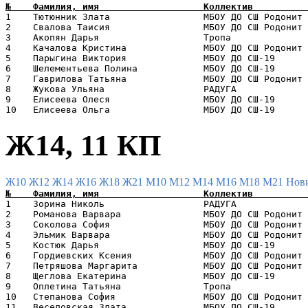
1    Тютюнник Злата                 МБОУ ДО СШ Родонит 
2    Свалова Таисия                 МБОУ ДО СШ Родонит 
3    Акопян Дарья                   Тропа              
4    Качалова Кристина              МБОУ ДО СШ Родонит 
5    Парыгина Виктория              МБОУ ДО СШ-19      
6    Шелементьева Полина            МБОУ ДО СШ-19      
7    Гаврилова Татьяна              МБОУ ДО СШ Родонит 
8    Жукова Ульяна                  РАДУГА             
9    Елисеева Олеся                 МБОУ ДО СШ-19      
Ж14, 11 КП
Ж10
Ж12
Ж14
Ж16
Ж18
Ж21
М10
М12
М14
М16
М18
М21
Нов
1    Зорина Николь                  РАДУГА             
2    Романова Варвара               МБОУ ДО СШ Родонит 
3    Соколова София                 МБОУ ДО СШ Родонит 
4    Эльмик Варвара                 МБОУ ДО СШ Родонит 
5    Костюк Дарья                   МБОУ ДО СШ-19      
6    Гордиевских Ксения             МБОУ ДО СШ Родонит 
7    Петряшова Маргарита            МБОУ ДО СШ Родонит 
8    Щеглова Екатерина              МБОУ ДО СШ-19      
9    Оплетина Татьяна               Тропа              
10   Степанова София                МБОУ ДО СШ Родонит 
11   Веселовская Злата              МБОУ ДО СШ-19      