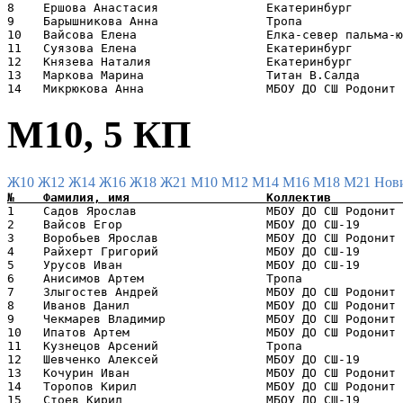
8    Ершова Анастасия               Екатеринбург       
9    Барышникова Анна               Тропа              
10   Вайсова Елена                  Елка-север пальма-ю
11   Суязова Елена                  Екатеринбург       
12   Князева Наталия                Екатеринбург       
13   Маркова Марина                 Титан В.Салда      
М10, 5 КП
Ж10
Ж12
Ж14
Ж16
Ж18
Ж21
М10
М12
М14
М16
М18
М21
Нов
1    Садов Ярослав                  МБОУ ДО СШ Родонит 
2    Вайсов Егор                    МБОУ ДО СШ-19      
3    Воробьев Ярослав               МБОУ ДО СШ Родонит 
4    Райхерт Григорий               МБОУ ДО СШ-19      
5    Урусов Иван                    МБОУ ДО СШ-19      
6    Анисимов Артем                 Тропа              
7    Злыгостев Андрей               МБОУ ДО СШ Родонит 
8    Иванов Данил                   МБОУ ДО СШ Родонит 
9    Чекмарев Владимир              МБОУ ДО СШ Родонит 
10   Ипатов Артем                   МБОУ ДО СШ Родонит 
11   Кузнецов Арсений               Тропа              
12   Шевченко Алексей               МБОУ ДО СШ-19      
13   Кочурин Иван                   МБОУ ДО СШ Родонит 
14   Торопов Кирил                  МБОУ ДО СШ Родонит 
15   Стоев Кирил                    МБОУ ДО СШ-19      