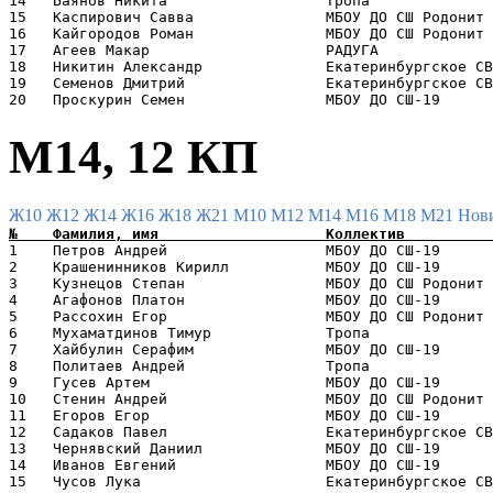
14   Баянов Никита                  Тропа              
15   Каспирович Савва               МБОУ ДО СШ Родонит 
16   Кайгородов Роман               МБОУ ДО СШ Родонит 
17   Агеев Макар                    РАДУГА             
18   Никитин Александр              Екатеринбургское СВ
19   Семенов Дмитрий                Екатеринбургское СВ
М14, 12 КП
Ж10
Ж12
Ж14
Ж16
Ж18
Ж21
М10
М12
М14
М16
М18
М21
Нов
1    Петров Андрей                  МБОУ ДО СШ-19      
2    Крашенинников Кирилл           МБОУ ДО СШ-19      
3    Кузнецов Степан                МБОУ ДО СШ Родонит 
4    Агафонов Платон                МБОУ ДО СШ-19      
5    Рассохин Егор                  МБОУ ДО СШ Родонит 
6    Мухаматдинов Тимур             Тропа              
7    Хайбулин Серафим               МБОУ ДО СШ-19      
8    Политаев Андрей                Тропа              
9    Гусев Артем                    МБОУ ДО СШ-19      
10   Стенин Андрей                  МБОУ ДО СШ Родонит 
11   Егоров Егор                    МБОУ ДО СШ-19      
12   Садаков Павел                  Екатеринбургское СВ
13   Чернявский Даниил              МБОУ ДО СШ-19      
14   Иванов Евгений                 МБОУ ДО СШ-19      
15   Чусов Лука                     Екатеринбургское СВ