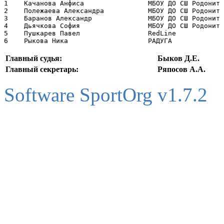
1    Качанова Анфиса                МБОУ ДО СШ Родонит 
2    Полежаева Александра           МБОУ ДО СШ Родонит 
3    Баранов Александр              МБОУ ДО СШ Родонит 
4    Дьячкова София                 МБОУ ДО СШ Родонит 
5    Пушкарев Павел                 RedLine            
Главный судья:
Быков Д.Е.
Главный секретарь:
Ряпосов А.А.
Software SportOrg v1.7.2