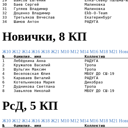
29   Вайсов Евгений                 Елка-север пальма-ю
30   Баев Сергей                    Малиновка          
31   Гуляев Владимир                Малиновка          
32   Доценко Владимир               Ekb-O-Team         
33   Третьяков Вячеслав             Екатеринбург       
Новички, 8 КП
Ж10
Ж12
Ж14
Ж16
Ж18
Ж21
М10
М12
М14
М16
М18
М21
Нов
1    Лебёдкина Анна                 РАДУГА             
2    Кружалов Василий               Тропа              
3    Шульгин Максим                 Тропа              
4    Веселовская Юлия               МБОУ ДО СШ-19      
5    Караваев Виталий               РАДУГА             
6    Котельникова Мария             Дикобраз           
7    Дудникова Светлана             Тропа              
РсД, 5 КП
Ж10
Ж12
Ж14
Ж16
Ж18
Ж21
М10
М12
М14
М16
М18
М21
Нов