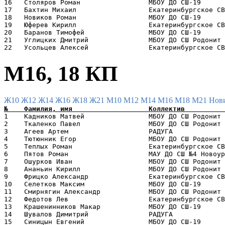
16   Столяров Роман                 МБОУ ДО СШ-19      
17   Бахтин Михаил                  Екатеринбургское СВ
18   Новиков Роман                  МБОУ ДО СШ-19      
19   Юферев Кирилл                  Екатеринбургское СВ
20   Баранов Тимофей                МБОУ ДО СШ-19      
21   Углицких Дмитрий               МБОУ ДО СШ Родонит 
М16, 18 КП
Ж10
Ж12
Ж14
Ж16
Ж18
Ж21
М10
М12
М14
М16
М18
М21
Нов
1    Кадников Матвей                МБОУ ДО СШ Родонит 
2    Ткаленко Павел                 МБОУ ДО СШ Родонит 
3    Агеев Артем                    РАДУГА             
4    Тютюнник Егор                  МБОУ ДО СШ Родонит 
5    Теплых Роман                   Екатеринбургское СВ
6    Пятов Роман                    МАУ ДО СШ №4 Новоур
7    Ошурков Иван                   МБОУ ДО СШ Родонит 
8    Ананьин Кирилл                 МБОУ ДО СШ Родонит 
9    Фрицко Александр               Екатеринбургское СВ
10   Селетков Максим                МБОУ ДО СШ-19      
11   Смирнягин Александр            МБОУ ДО СШ Родонит 
12   Федотов Лев                    Екатеринбургское СВ
13   Крашенинников Макар            МБОУ ДО СШ-19      
14   Шувалов Димитрий               РАДУГА             
15   Синицын Евгений                МБОУ ДО СШ-19      