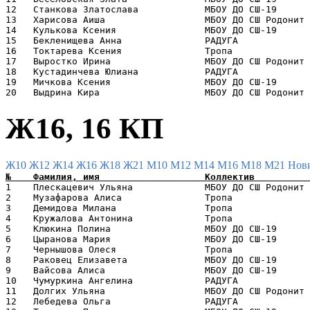
12   Станкова Златослава            МБОУ ДО СШ-19      
13   Харисова Аиша                  МБОУ ДО СШ Родонит 
14   Кулькова Ксения                МБОУ ДО СШ-19      
15   Бекленищева Анна               РАДУГА             
16   Токтарева Ксения               Тропа              
17   Выростко Ирина                 МБОУ ДО СШ Родонит 
18   Кустадинчева Юлиана            РАДУГА             
19   Мичкова Ксения                 МБОУ ДО СШ-19      
Ж16, 16 КП
Ж10
Ж12
Ж14
Ж16
Ж18
Ж21
М10
М12
М14
М16
М18
М21
Нов
1    Плескацевич Ульяна             МБОУ ДО СШ Родонит 
2    Музафарова Алиса               Тропа              
3    Демидова Милана                Тропа              
4    Кружалова Антонина             Тропа              
5    Клюкина Полина                 МБОУ ДО СШ-19      
6    Цыранова Мария                 МБОУ ДО СШ-19      
7    Чернышова Олеся                Тропа              
8    Раковец Елизавета              МБОУ ДО СШ-19      
9    Вайсова Алиса                  МБОУ ДО СШ-19      
10   Чумуркина Ангелина             РАДУГА             
11   Долгих Ульяна                  МБОУ ДО СШ Родонит 
12   Лебедева Ольга                 РАДУГА             