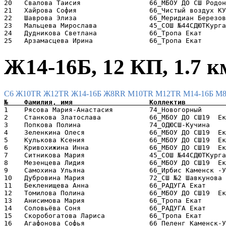
20   Свалова Таисия                 66_МБОУ ДО СШ Родон
21   Хайрова София                  66_Чистый воздух КУ
22   Шаврова Элиза                  66_Меридиан Березов
23   Мальцева Мирослава             45_СОШ №44СДЮТКурга
24   Дудникова Светлана             66_Тропа Екат      
Ж14-16Б, 12 КП, 1.7 к
C6
Ж10TR
Ж12TR
Ж14-16Б
Ж8RR
М10TR
М12TR
М14-16Б
М
1    Рясова Мария-Анастасия         74_Новогорный      
2    Станкова Златослава            66_МБОУ ДО СШ19  Ек
3    Попкова Полина                 74_ОДЮСШ-Кучина    
4    Зеленкина Олеся                66_МБОУ ДО СШ19  Ек
5    Кулькова Ксения                66_МБОУ ДО СШ19  Ек
6    Кривохижина Инна               66_МБОУ ДО СШ19  Ек
7    Ситникова Мария                45_СОШ №44СДЮТКурга
8    Мезенцева Лидия                66_МБОУ ДО СШ19  Ек
9    Самохина Ульяна                66_Ирбис Каменск -У
10   Дубровина Мария                72_СШ №2 Шавкунова 
11   Бекленищева Анна               66_РАДУГА Екат     
12   Томилова Полина                66_МБОУ ДО СШ19  Ек
13   Анисимова Мария                66_Тропа Екат      
14   Соловьёва Соня                 66_РАДУГА Екат     
15   Скоробогатова Лариса           66_Тропа Екат      
16   Агафонова Софья                66_Пеленг Каменск-У