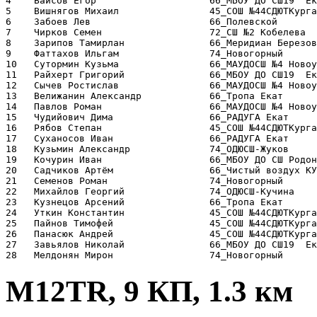
4    Вайсов Егор                    66_МБОУ ДО СШ19  Ек
5    Вишнягов Михаил                45_СОШ №44СДЮТКурга
6    Забоев Лев                     66_Полевской       
7    Чирков Семен                   72_СШ №2 Кобелева  
8    Зарипов Тамирлан               66_Меридиан Березов
9    Фаттахов Ильгам                74_Новогорный      
10   Сутормин Кузьма                66_МАУДОСШ №4 Новоу
11   Райхерт Григорий               66_МБОУ ДО СШ19  Ек
12   Сычев Ростислав                66_МАУДОСШ №4 Новоу
13   Велижанин Александр            66_Тропа Екат      
14   Павлов Роман                   66_МАУДОСШ №4 Новоу
15   Чудийович Дима                 66_РАДУГА Екат     
16   Рябов Степан                   45_СОШ №44СДЮТКурга
17   Суханосов Иван                 66_РАДУГА Екат     
18   Кузьмин Александр              74_ОДЮСШ-Жуков     
19   Кочурин Иван                   66_МБОУ ДО СШ Родон
20   Садчиков Артём                 66_Чистый воздух КУ
21   Семенов Роман                  74_Новогорный      
22   Михайлов Георгий               74_ОДЮСШ-Кучина    
23   Кузнецов Арсений               66_Тропа Екат      
24   Уткин Константин               45_СОШ №44СДЮТКурга
25   Пайнов Тимофей                 45_СОШ №44СДЮТКурга
26   Панасюк Андрей                 45_СОШ №44СДЮТКурга
27   Завьялов Николай               66_МБОУ ДО СШ19  Ек
М12TR, 9 КП, 1.3 км