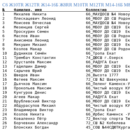
C6
Ж10TR
Ж12TR
Ж14-16Б
Ж8RR
М10TR
М12TR
М14-16Б
М
1    Михалев Никита                 66_МАУДОСШ №4 Новоу
2    Плескацевич Леонид             66_МБОУ ДО СШ Родон
3    Моисеев Вячеслав               66_МАУДОСШ №4 Новоу
4    Мезенцев Сергей                66_МБОУ ДО СШ19  Ек
5    Проскурин Семен                66_МБОУ ДО СШ19  Ек
6    Маслов Иван                    66_МБОУ ДО СШ Родон
7    Анисимов Леонид                66_МБОУ ДО СШ19  Ек
8    Микушин Михаил                 66_МБОУ ДО СШ19  Ек
9    Козлов Макар                   66_МБОУ ДО СШ Родон
10   Дудников Семён                 66_Тропа Екат      
11   Трембач Константин             74_ДЮСШ г.Озерск   
12   Хрусталёв Максим               66_РАДУГА Екат     
13   Гаделшин Дамир                 66_МБОУ ДО СШ19  Ек
14   Сарычев Юрий                   66_МБОУ ДО СШ19  Ек
15   Шведов Иван                    26_Высота 1777     
16   Фатеев Максим                  72_СШ №2 Шавкунова 
17   Дьячков Максим                 66_Пеленг Каменск-У
18   Прокопьев Максим               66_Чистый воздух КУ
19   Кунгуров Денис                 66_МБОУ ДО СШ19  Ек
20   Агеев Макар                    66_РАДУГА Екат     
21   Врублевский Виктор             66_МБОУ ДО СШ19  Ек
22   Абдурасулов Михаил             66_Чистый воздух КУ
23   Владимиров Виктор              66_Тропа Екат      
24   Козлов Никита                  66_Ирбис Каменск -У
25   Коваленко Пётр                 72_Вектор спорта Тю
26   Борчевкин Александр            72_СШ №2 Кобелева  
27   Блонских Богдан                45_СОШ №44СДЮТКурга