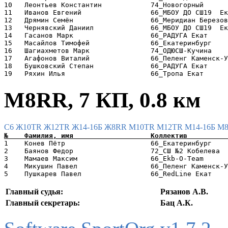
10   Леонтьев Константин            74_Новогорный      
11   Иванов Евгений                 66_МБОУ ДО СШ19  Ек
12   Дрямин Семён                   66_Меридиан Березов
13   Чернявский Даниил              66_МБОУ ДО СШ19  Ек
14   Гасанов Марк                   66_РАДУГА Екат     
15   Масайлов Тимофей               66_Екатеринбург    
16   Шагиахметов Марк               74_ОДЮСШ-Кучина    
17   Агафонов Виталий               66_Пеленг Каменск-У
18   Бушковский Степан              66_РАДУГА Екат     
М8RR, 7 КП, 0.8 км
C6
Ж10TR
Ж12TR
Ж14-16Б
Ж8RR
М10TR
М12TR
М14-16Б
М
1    Конев Пётр                     66_Екатеринбург    
2    Баянов Федор                   72_СШ №2 Кобелева  
3    Мамаев Максим                  66_Ekb-O-Team      
4    Микушин Павел                  66_Пеленг Каменск-У
Главный судья:
Рязанов А.В.
Главный секретарь:
Бац А.К.