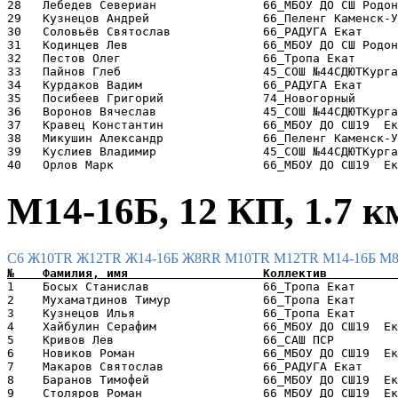
28   Лебедев Севериан               66_МБОУ ДО СШ Родон
29   Кузнецов Андрей                66_Пеленг Каменск-У
30   Соловьёв Святослав             66_РАДУГА Екат     
31   Кодинцев Лев                   66_МБОУ ДО СШ Родон
32   Пестов Олег                    66_Тропа Екат      
33   Пайнов Глеб                    45_СОШ №44СДЮТКурга
34   Курдаков Вадим                 66_РАДУГА Екат     
35   Посибеев Григорий              74_Новогорный      
36   Воронов Вячеслав               45_СОШ №44СДЮТКурга
37   Кравец Константин              66_МБОУ ДО СШ19  Ек
38   Микушин Александр              66_Пеленг Каменск-У
39   Куслиев Владимир               45_СОШ №44СДЮТКурга
М14-16Б, 12 КП, 1.7 к
C6
Ж10TR
Ж12TR
Ж14-16Б
Ж8RR
М10TR
М12TR
М14-16Б
М
1    Босых Станислав                66_Тропа Екат      
2    Мухаматдинов Тимур             66_Тропа Екат      
3    Кузнецов Илья                  66_Тропа Екат      
4    Хайбулин Серафим               66_МБОУ ДО СШ19  Ек
5    Кривов Лев                     66_САШ ПСР         
6    Новиков Роман                  66_МБОУ ДО СШ19  Ек
7    Макаров Святослав              66_РАДУГА Екат     
8    Баранов Тимофей                66_МБОУ ДО СШ19  Ек
9    Столяров Роман                 66_МБОУ ДО СШ19  Ек