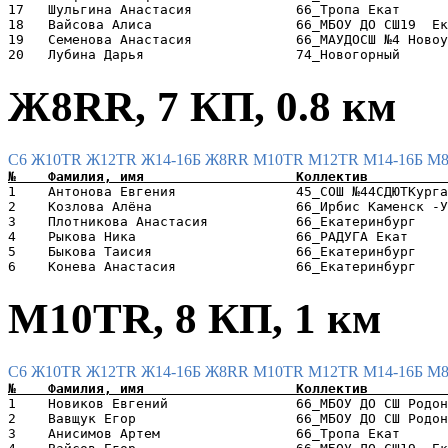
17   Шульгина Анастасия             66_Тропа Екат      
18   Вайсова Алиса                  66_МБОУ ДО СШ19  Ек
19   Семенова Анастасия             66_МАУДОСШ №4 Новоу
Ж8RR, 7 КП, 0.8 км
C6
Ж10TR
Ж12TR
Ж14-16Б
Ж8RR
М10TR
М12TR
М14-16Б
М
1    Антонова Евгения               45_СОШ №44СДЮТКурга
2    Козлова Алёна                  66_Ирбис Каменск -У
3    Плотникова Анастасия           66_Екатеринбург    
4    Рыкова Ника                    66_РАДУГА Екат     
5    Быкова Таисия                  66_Екатеринбург    
М10TR, 8 КП, 1 км
C6
Ж10TR
Ж12TR
Ж14-16Б
Ж8RR
М10TR
М12TR
М14-16Б
М
1    Новиков Евгений                66_МБОУ ДО СШ Родон
2    Вавщук Егор                    66_МБОУ ДО СШ Родон
3    Анисимов Артем                 66_Тропа Екат      