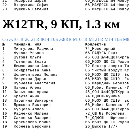
21   Фёдорова Дарья                 66_МАУДОСШ №4 Новоу
22   Вторушина София                66_МАУДОСШ №4 Новоу
Ж12TR, 9 КП, 1.3 км
C6
Ж10TR
Ж12TR
Ж14-16Б
Ж8RR
М10TR
М12TR
М14-16Б
М
1    Мингулова Радмила              74_Новогорный      
2    Жукова Ульяна                  66_РАДУГА Екат     
3    Шутова Ольга                   45_СОШ №44СДЮТКурга
4    Тютюнник Злата                 66_МБОУ ДО СШ Родон
5    Лимонникова Анна               72_Вектор спорта Тю
6    Кондратьева Анна               66_Чистый воздух КУ
7    Шелементьева Полина            66_МБОУ ДО СШ19  Ек
8    Микушина Дарья                 66_МБОУ ДО СШ19  Ек
9    Нурмеева Анастасия             66_Меридиан Березов
10   Панова Алёна                   66_Ирбис Каменск -У
11   Завьялова Арина                45_СОШ №44СДЮТКурга
12   Краузе Анна                    74_ОДЮСШ-Кучина    
13   Парыгина Виктория              66_МБОУ ДО СШ19  Ек
14   Брюхова Виктория               66_Ирбис Каменск -У
15   Бурцева Алиса                  45_СОШ №44СДЮТКурга
16   Радченко Милана                72_СШ №2 Кобелева  
17   Сахненко Валерия               74_ОДЮСШ - Юрченко 
18   Крохмалева Ирина               66_МБОУ ДО СШ Родон
19   Корнева Вероника               26_Высота 1777     