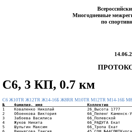
Всероссийски
Многодневные межрег
по спортив
14.06.
ПРОТОКО
C6, 3 КП, 0.7 км
C6
Ж10TR
Ж12TR
Ж14-16Б
Ж8RR
М10TR
М12TR
М14-16Б
М
1    Коваленко Николай              26_Высота 1777     
2    Обоенкова Виктория             66_Пеленг Каменск-У
3    Забоева Василиса               66_Полевской       
4    Жуков Никита                   66_РАДУГА Екат     
5    Шульгин Максим                 66_Тропа Екат      
6    Вишнягова Таисия               45_СОШ №44СДЮТКурга