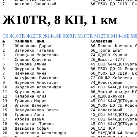
Ж10TR, 8 КП, 1 км
C6
Ж10TR
Ж12TR
Ж14-16Б
Ж8RR
М10TR
М12TR
М14-16Б
М
1    Обоенкова Дарья                66_Пеленг Каменск-У
2    Загнойко Татьяна               66_Тропа Екат      
3    Синицына Мирослава             74_ОДЮСШ-Кучина    
4    Спивак Кристина                26_Высота 1777     
5    Куянова Алина                  45_СОШ №44СДЮТКурга
6    Ошуркова Вера                  66_МБОУ ДО СШ Родон
7    Панченко Анна                  66_МБОУ ДО СШ19  Ек
8    Антуфьева Виктория             72_СШ №2 Кобелева  
9    Наумович Анастасия             74_Новогорный      
10   Шкодских Александра            45_СОШ №44СДЮТКурга
11   Крутая Арина                   66_Чистый воздух КУ
12   Калабина Юлия                  74_ОДЮСШ-Жуков     
13   Гришина Мария                  45_СОШ №44СДЮТКурга
14   Эльмик Валерия                 66_МБОУ ДО СШ Родон
15   Павлуженкова Злата             74_Новогорный      
16   Гришина Анна                   45_СОШ №44СДЮТКурга
17   Рябова Дарья                   45_СОШ №44СДЮТКурга
18   Жуковская Таисия               45_СОШ №44СДЮТКурга
19   Давыдова Софья                 66_САШ ПСР         
20   Новоселова Александра          66_МАУДОСШ №4 Новоу