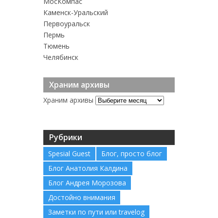
MосКомпас
Каменск-Уральский
Первоуральск
Пермь
Тюмень
Челябинск
Храним архивы
Храним архивы
Рубрики
Spesial Guest
Блог, просто блог
Блог Анатолия Калдина
Блог Андрея Морозова
Достойно внимания
Заметки по пути или travelog