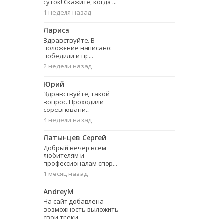
суток! Скажите, когда ...
1 неделя назад
Лариса
Здравствуйте. В
положение написано:
победили и пр...
2 недели назад
Юрий
Здравствуйте, такой
вопрос. Проходили
соревновани...
4 недели назад
Латынцев Сергей
Добрый вечер всем
любителям и
профессионалам спор...
1 месяц назад
AndreyM
На сайт добавлена
возможность выложить
свои треки...