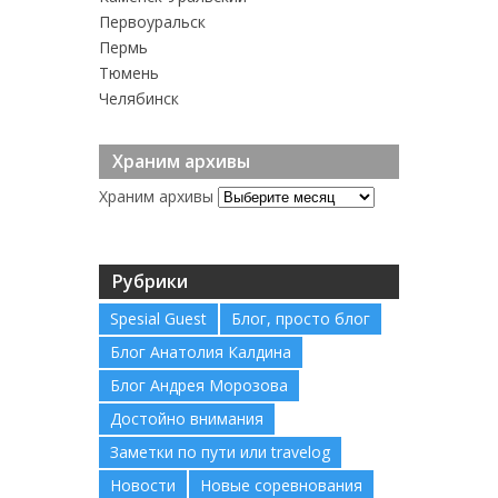
Первоуральск
Пермь
Тюмень
Челябинск
Храним архивы
Храним архивы
Рубрики
Spesial Guest
Блог, просто блог
Блог Анатолия Калдина
Блог Андрея Морозова
Достойно внимания
Заметки по пути или travelog
Новости
Новые соревнования