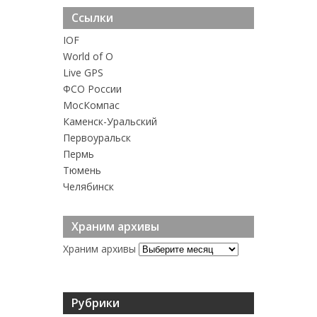
Ссылки
IOF
World of O
Live GPS
ФСО России
MосКомпас
Каменск-Уральский
Первоуральск
Пермь
Тюмень
Челябинск
Храним архивы
Храним архивы
Рубрики