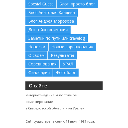
Spesial Guest
Блог, просто блог
Блог Анатолия Калдина
Блог Андрея Морозова
Достойно внимания
Заметки по пути или travelog
Новости
Новые соревнования
О своём
Результаты
Соревнования
УРАЛ
Финляндия
Фотоблог
О сайте
Интернет-издание «Спортивное
ориентирование
в Свердловской области и на Урале»
Сайт существует в сети с 11 июля 1999 года.