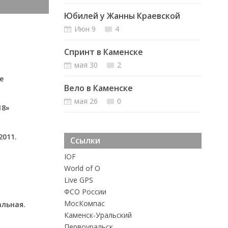
Юбилей у Жанны Краевской
Июн 9
4
Спринт в Каменске
мая 30
2
е
Вело в Каменске
мая 26
0
18»
2011.
Ссылки
IOF
World of O
Live GPS
ФСО России
MосКомпас
альная.
Каменск-Уральский
Первоуральск