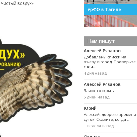
Чистый воздух».
УрФО в Тагиле
Урал — 2026
Нам пишут
Алексей Рязанов
Добавлены списки на
въезд в город. Проверьте
свои...
4 дня назад
Алексей Рязанов
Заявка открыта.
5 дней назад
Юрий
Алексей, доброго времени
суток! Скажите, когда ...
1 неделя назад
Лариса