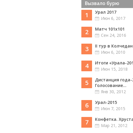
Вызвало бурю
Урал 2017
1
Июн 6, 2017
Матч 101х101
2
Сен 24, 2016
II тур в Колчедан
3
Июн 6, 2010
Итоги «Урала-20
4
Июн 15, 2018
Дистанция года-
5
Голосование...
Янв 30, 2012
Урал-2015
6
Июн 7, 2015
Конфетка. Хруст
7
Мар 21, 2012