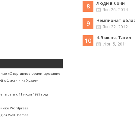
Люди в Сочи
8
Янв 26, 2014
Чемпионат област
9
Янв 22, 2012
4-5 июня, Тагил
10
Июн 5, 2011
ание «Спортивное ориентирование
й области и на Урале»
ет в сети с 11 июля 1999 года.
вижке Wordpress
g от WellThemes