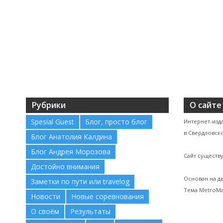
Рубрики
О сайте
Spesial Guest
Блог, просто блог
Интернет-изд
в Свердловско
Блог Анатолия Калдина
Блог Андрея Морозова
Сайт существу
Достойно внимания
Основан на д
Заметки по пути или travelog
Тема MetroMa
Новости
Новые соревнования
О своём
Результаты