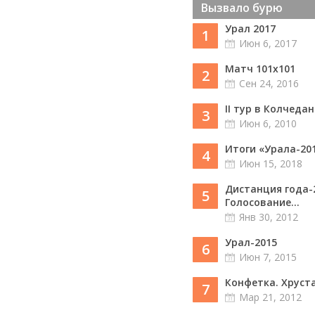
Вызвало бурю
Урал 2017
1
Июн 6, 2017
Матч 101х101
2
Сен 24, 2016
II тур в Колчедан
3
Июн 6, 2010
Итоги «Урала-20
4
Июн 15, 2018
Дистанция года-
5
Голосование...
Янв 30, 2012
Урал-2015
6
Июн 7, 2015
Конфетка. Хруст
7
Мар 21, 2012