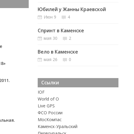
Юбилей у Жанны Краевской
Июн 9
4
Спринт в Каменске
мая 30
2
е
Вело в Каменске
мая 26
0
18»
2011.
Ссылки
IOF
World of O
Live GPS
ФСО России
MосКомпас
альная.
Каменск-Уральский
Первоуральск