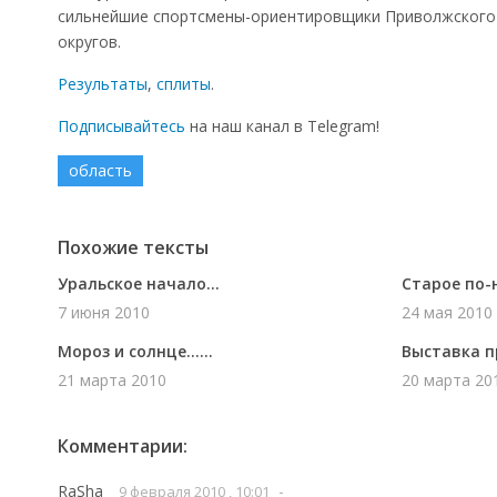
сильнейшие спортсмены-ориентировщики Приволжского 
Эстафеты в Новоуральске
округов.
Результаты
,
сплиты
.
Подписывайтесь
на наш канал в Telegram!
область
Похожие тексты
Уральское начало...
Старое по-н
7 июня 2010
24 мая 2010
Мороз и солнце…...
Выставка п
21 марта 2010
20 марта 20
Комментарии:
RaSha
-
9 февраля 2010 , 10:01