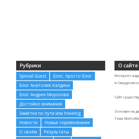
Рубрики
О сайте
Spesial Guest
Блог, просто блог
Интернет-изд
в Свердловско
Блог Анатолия Калдина
Блог Андрея Морозова
Сайт существу
Достойно внимания
Основан на д
Заметки по пути или travelog
Тема MetroMa
Новости
Новые соревнования
О своём
Результаты