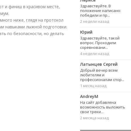
Здравствуйте. В
рт и финиш в красивом месте,
положение написано:
имум.
победили и пр...
много ниже, глядя на протокол
2 недели назад
ми навыками лыжной подготовки.
Юрий
ать по безопасности, но делать
Здравствуйте, такой
вопрос. Проходили
соревновани...
4 недели назад
Латынцев Сергей
Добрый вечер всем
любителям и
профессионалам спор...
1 месяц назад
AndreyM
На сайт добавлена
возможность выложить
свои треки...
2 месяца назад