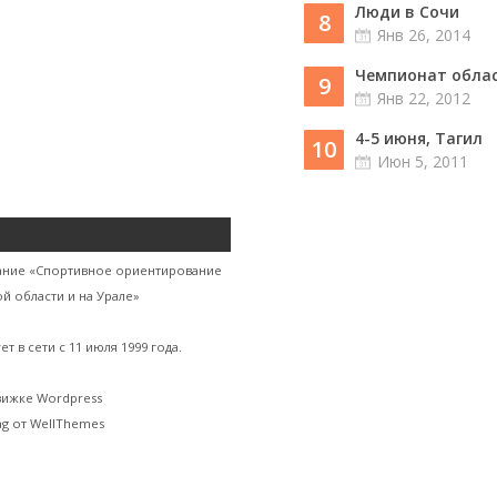
Люди в Сочи
8
Янв 26, 2014
Чемпионат област
9
Янв 22, 2012
4-5 июня, Тагил
10
Июн 5, 2011
ание «Спортивное ориентирование
й области и на Урале»
ет в сети с 11 июля 1999 года.
вижке Wordpress
g от WellThemes