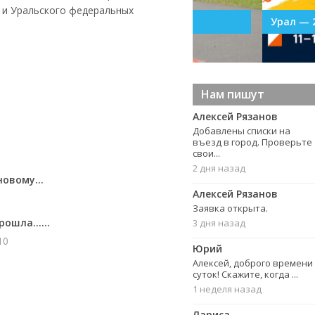
и Уральского федеральных
УрФО в Тагиле
Урал — 2026
Нам пишут
Алексей Рязанов
Добавлены списки на
въезд в город. Проверьте
свои...
2 дня назад
овому...
Алексей Рязанов
Заявка открыта.
рошла…...
3 дня назад
10
Юрий
Алексей, доброго времени
суток! Скажите, когда ...
1 неделя назад
Лариса