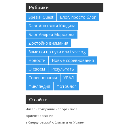
Рубрики
Spesial Guest
Блог, просто блог
Блог Анатолия Калдина
Блог Андрея Морозова
Достойно внимания
Заметки по пути или travelog
Новости
Новые соревнования
О своём
Результаты
Соревнования
УРАЛ
Финляндия
Фотоблог
О сайте
Интернет-издание «Спортивное
ориентирование
в Свердловской области и на Урале»