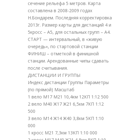
сечение рельефа 5 метров. Карта
составлена в 2008-2009 годах
Н.Бондарем. Последняя корректировка
2013г. Размер карты для дистанций 4 и
5кросс – А5, для остальных групп – А4.
СТАРТ — интервальный, в «живую
очередь», по стартовой станции
ФИНИШ – отметкой в финишной
станции. Арендованные чипы сдавать
после считывания.
ДИСТАНЦИИ И ГРУППЫ
Индекс дистанции Группы Параметры
(по прямой) Масштаб
1 вело М17 М21 10,4км 12КП 1:12 500
2 вело М40 Ж17 Ж21 6,5км 7КП 1:12
500
3 вело М14 Ж14 Ж40 3,8км 5КП 1:10
000
1 кросс М21 7,3км 13КП 1:10 000
2 кросс М17 М40 Ж21 4,8км 8КП 1:10