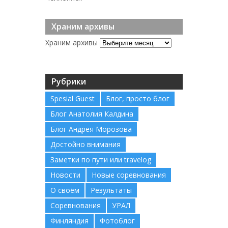
Храним архивы
Храним архивы
Рубрики
Spesial Guest
Блог, просто блог
Блог Анатолия Калдина
Блог Андрея Морозова
Достойно внимания
Заметки по пути или travelog
Новости
Новые соревнования
О своём
Результаты
Соревнования
УРАЛ
Финляндия
Фотоблог