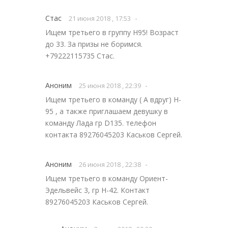
Стас
-
21 июня 2018 , 17:53
Ищем третьего в группу H95! Возраст
до 33. За призы не боримся.
+79222115735 Стас.
Аноним
-
25 июня 2018 , 22:39
Ищем третьего в команду ( А вдруг) H-
95 , а также приглашаем девушку в
команду Лада гр D135. телефон
контакта 89276045203 Каськов Сергей.
Аноним
-
26 июня 2018 , 22:38
Ищем третьего в команду Ориент-
Эдельвейс 3, гр H-42. Контакт
89276045203 Каськов Сергей.