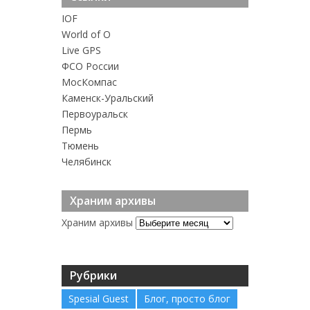
IOF
World of O
Live GPS
ФСО России
MосКомпас
Каменск-Уральский
Первоуральск
Пермь
Тюмень
Челябинск
Храним архивы
Храним архивы
Рубрики
Spesial Guest
Блог, просто блог