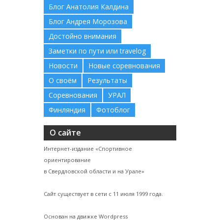
Блог Анатолия Калдина
Блог Андрея Морозова
Достойно внимания
Заметки по пути или travelog
Новости
Новые соревнования
О своём
Результаты
Соревнования
УРАЛ
Финляндия
Фотоблог
О сайте
Интернет-издание «Спортивное
ориентирование
в Свердловской области и на Урале»
Сайт существует в сети с 11 июля 1999 года.
Основан на движке Wordpress