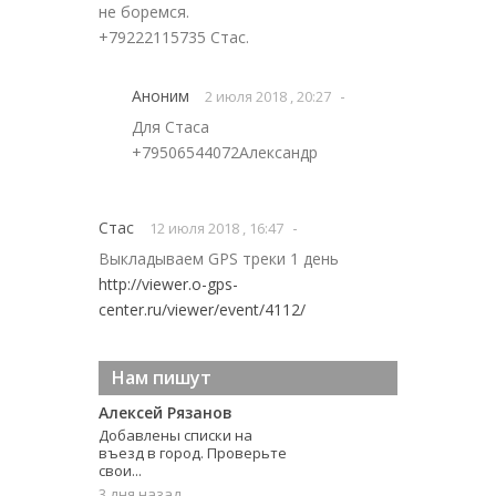
не боремся.
+79222115735 Стас.
Аноним
-
2 июля 2018 , 20:27
Для Стаса
+79506544072Александр
Стас
-
12 июля 2018 , 16:47
Выкладываем GPS треки 1 день
http://viewer.o-gps-
center.ru/viewer/event/4112/
Нам пишут
Алексей Рязанов
Добавлены списки на
въезд в город. Проверьте
свои...
3 дня назад