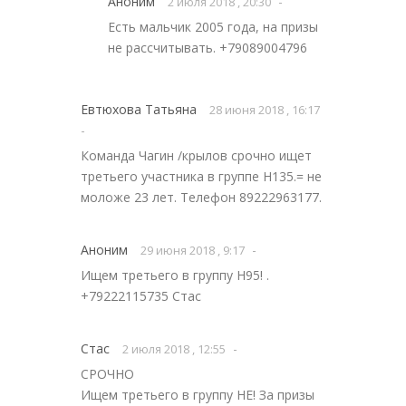
Аноним
-
2 июля 2018 , 20:30
Есть мальчик 2005 года, на призы
не рассчитывать. +79089004796
Евтюхова Татьяна
28 июня 2018 , 16:17
-
Команда Чагин /крылов срочно ищет
третьего участника в группе Н135.= не
моложе 23 лет. Телефон 89222963177.
Аноним
-
29 июня 2018 , 9:17
Ищем третьего в группу H95! .
+79222115735 Стас
Стас
-
2 июля 2018 , 12:55
СРОЧНО
Ищем третьего в группу HE! За призы