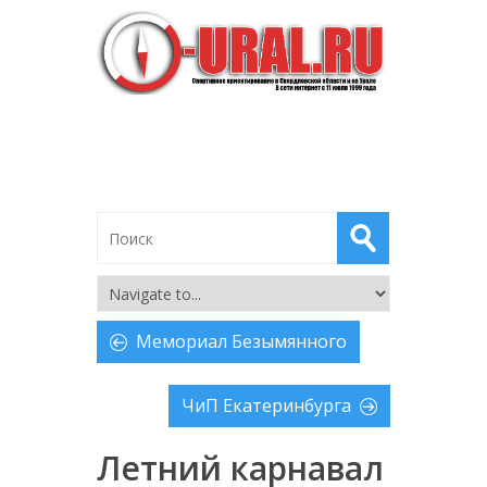
Мемориал Безымянного
ЧиП Екатеринбурга
Летний карнавал