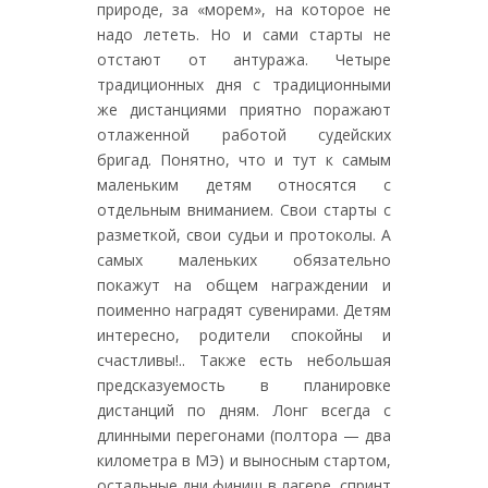
природе, за «морем», на которое не
надо лететь. Но и сами старты не
отстают от антуража. Четыре
традиционных дня с традиционными
же дистанциями приятно поражают
отлаженной работой судейских
бригад. Понятно, что и тут к самым
маленьким детям относятся с
отдельным вниманием. Свои старты с
разметкой, свои судьи и протоколы. А
самых маленьких обязательно
покажут на общем награждении и
поименно наградят сувенирами. Детям
интересно, родители спокойны и
счастливы!.. Также есть небольшая
предсказуемость в планировке
дистанций по дням. Лонг всегда с
длинными перегонами (полтора — два
километра в МЭ) и выносным стартом,
остальные дни финиш в лагере, спринт