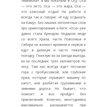
Чемпионат и мы покатили в Осу. Оса
— это лето, Оса — это жара, Оса —
это классный отдых! На работе я
всегда так и говорю: «Я еду отдыхать
на Каму». Без лишних непонятных слов
про ориентирование и бегА. «Оса» уже
давно стала брендом. Недаром люди
со всего Урала, части Поволжья и
Сибири не жалеют времени и нервов и
едут в далекую и часто тяжелую
поездку. Тяжелую из-за заезда-выезда,
из-за последних трех километров по
лесу. Там нас всегда ждет песчаная
гора с пробуксовкой, или глубокие
лужи, которые скрывают машину по
капот, или разбитая грузовиками и
ливнями дорога. Но бывает, что
повезет и все пройдет без
приключений. Конечно, многодневка
максимально раскрывается при