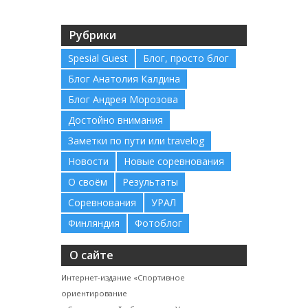
Рубрики
Spesial Guest
Блог, просто блог
Блог Анатолия Калдина
Блог Андрея Морозова
Достойно внимания
Заметки по пути или travelog
Новости
Новые соревнования
О своём
Результаты
Соревнования
УРАЛ
Финляндия
Фотоблог
О сайте
Интернет-издание «Спортивное
ориентирование