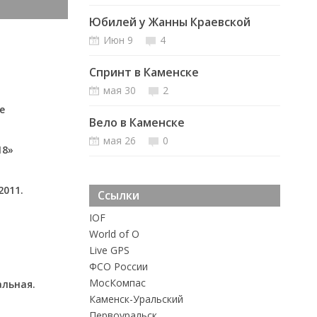
Юбилей у Жанны Краевской
Июн 9
4
Спринт в Каменске
мая 30
2
е
Вело в Каменске
мая 26
0
18»
2011.
Ссылки
IOF
World of O
Live GPS
ФСО России
MосКомпас
альная.
Каменск-Уральский
Первоуральск