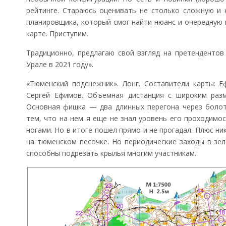
рейтинге. Стараюсь оценивать не столько сложную и 
Эстафеты в Новоуральске
планировщика, который смог найти нюанс и очередную 
карте. Приступим.
Традиционно, предлагаю свой взгляд на претендентов
Урале в 2021 году».
«Тюменский подснежник». Лонг. Составители карты: Е
Сергей Ефимов. Объемная дистанция с широким разм
Основная фишка — два длинных перегона через болот
тем, что на нем я еще не знал уровень его проходимо
ногами. Но в итоге пошел прямо и не прогадал. Плюс н
на тюменском песочке. Но периодические заходы в зе
способны подрезать крылья многим участникам.