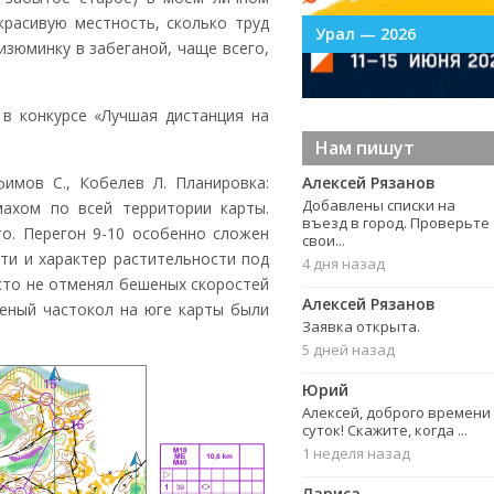
красивую местность, сколько труд
УрФО в Тагиле
Урал — 2026
изюминку в забеганой, чаще всего,
 в конкурсе «Лучшая дистанция на
Нам пишут
фимов С., Кобелев Л. Планировка:
Алексей Рязанов
Добавлены списки на
ахом по всей территории карты.
въезд в город. Проверьте
о. Перегон 9-10 особенно сложен
свои...
сти и характер растительности под
4 дня назад
икто не отменял бешеных скоростей
Алексей Рязанов
леный частокол на юге карты были
Заявка открыта.
5 дней назад
Юрий
Алексей, доброго времени
суток! Скажите, когда ...
1 неделя назад
Лариса