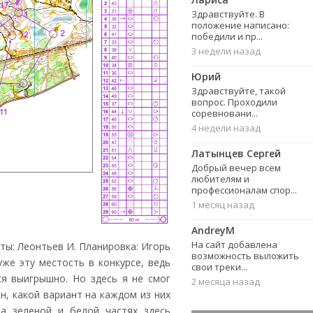
Здравствуйте. В
положение написано:
победили и пр...
3 недели назад
Юрий
Здравствуйте, такой
вопрос. Проходили
соревновани...
4 недели назад
Латынцев Сергей
Добрый вечер всем
любителям и
профессионалам спор...
1 месяц назад
AndreyM
На сайт добавлена
рты: Леонтьев И. Планировка: Игорь
возможность выложить
же эту местость в конкурсе, ведь
свои треки...
ся выигрышно. Но здесь я не смог
2 месяца назад
ен, какой вариант на каждом из них
а зеленой и белой частях здесь