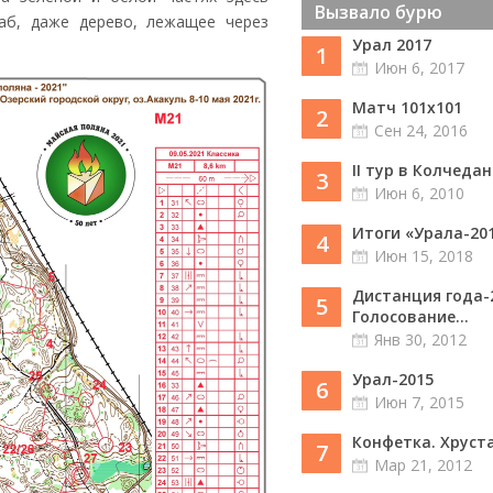
Вызвало бурю
аб, даже дерево, лежащее через
Урал 2017
1
Июн 6, 2017
Матч 101х101
2
Сен 24, 2016
II тур в Колчедан
3
Июн 6, 2010
Итоги «Урала-20
4
Июн 15, 2018
Дистанция года-
5
Голосование...
Янв 30, 2012
Урал-2015
6
Июн 7, 2015
Конфетка. Хруст
7
Мар 21, 2012