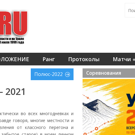
ОЛОЖЕНИЕ
Ранг
Протоколы
Матчи «
Соревнования
Полюс-2022
 2021
ктически во всех многодневках и
равде говоря, многие местности и
вления от классного перегона и
о забытое старое) в моем личном