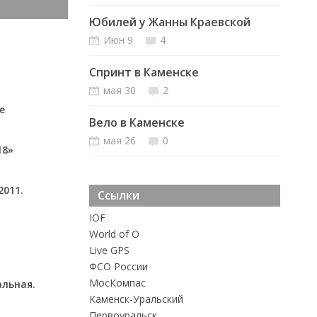
Юбилей у Жанны Краевской
Июн 9
4
Спринт в Каменске
мая 30
2
е
Вело в Каменске
мая 26
0
18»
2011.
Ссылки
IOF
World of O
Live GPS
ФСО России
MосКомпас
альная.
Каменск-Уральский
Первоуральск