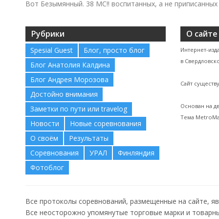
Вот Безымянный. 38 МС!! воспитанных, а не приписанных 
Рубрики
О сайте
Spesial Guest
Блог, просто блог
Интернет-изд
в Свердловско
Блог Анатолия Калдина
Блог Андрея Морозова
Сайт существу
Достойно внимания
Основан на д
Заметки по пути или travelog
Тема MetroMa
Новости
Новые соревнования
О своём
Результаты
Соревнования
УРАЛ
Финляндия
Фотоблог
Все протоколы соревнований, размещенные на сайте, я
Все неосторожно упомянутые торговые марки и товарны