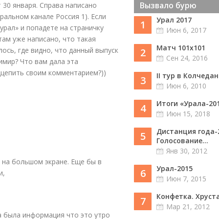
Вызвало бурю
т 30 января. Справа написано
ральном канале Россия 1). Если
Урал 2017
1
урал» и попадете на страничку
Июн 6, 2017
 там уже написано, что такая
Матч 101х101
лось, где видно, что данный выпуск
2
Сен 24, 2016
димир? Что вам дала эта
дцепить своим комментарием?))
II тур в Колчедан
3
Июн 6, 2010
Итоги «Урала-20
4
Июн 15, 2018
Дистанция года-
5
Голосование...
Янв 30, 2012
 на большом экране. Еще бы в
Урал-2015
6
и,
Июн 7, 2015
Конфетка. Хруст
7
Мар 21, 2012
на была информация что это утро