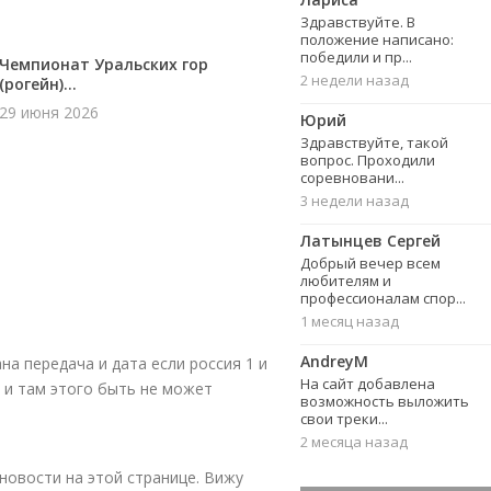
Здравствуйте. В
положение написано:
победили и пр...
Чемпионат Уральских гор
2 недели назад
(рогейн)...
29 июня 2026
Юрий
Здравствуйте, такой
вопрос. Проходили
соревновани...
3 недели назад
Латынцев Сергей
Добрый вечер всем
любителям и
профессионалам спор...
1 месяц назад
AndreyM
на передача и дата если россия 1 и
На сайт добавлена
 и там этого быть не может
возможность выложить
свои треки...
2 месяца назад
новости на этой странице. Вижу