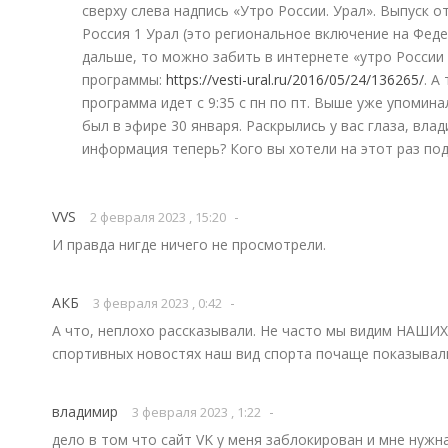
сверху слева надпись «Утро России. Урал». Выпуск о
Россия 1 Урал (это региональное включение на Феде
дальше, то можно забить в интернете «утро России 
программы:
https://vesti-ural.ru/2016/05/24/136265/
. А
программа идет с 9:35 с пн по пт. Выше уже упомина
был в эфире 30 января. Раскрылись у вас глаза, вла
информация теперь? Кого вы хотели на этот раз по
VVS
-
2 февраля 2023 , 15:20
И правда нигде ничего не просмотрели.
АКБ
-
3 февраля 2023 , 0:42
А что, неплохо рассказывали. Не часто мы видим НАШИХ
спортивных новостях наш вид спорта почаще показывал
владимир
-
3 февраля 2023 , 1:22
дело в том что сайт VK у меня заблокирован и мне нуж