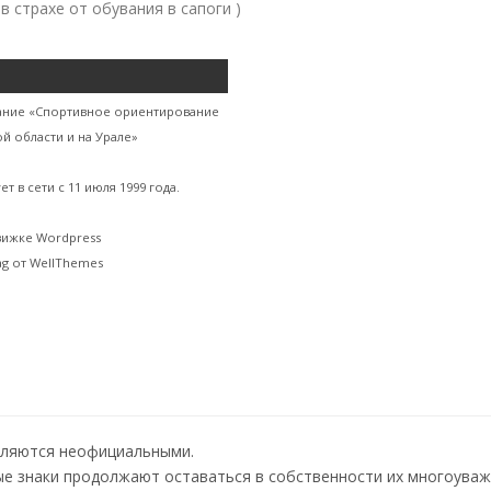
в страхе от обувания в сапоги )
ание «Спортивное ориентирование
й области и на Урале»
ет в сети с 11 июля 1999 года.
вижке Wordpress
g от WellThemes
вляются неофициальными.
е знаки продолжают оставаться в собственности их многоуваж