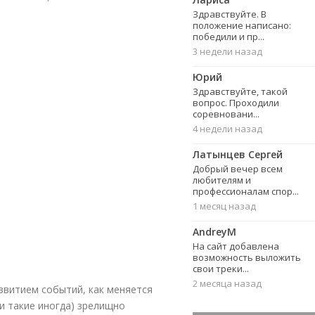
Здравствуйте. В
положение написано:
победили и пр...
3 недели назад
Юрий
Здравствуйте, такой
вопрос. Проходили
соревновани...
4 недели назад
Латынцев Сергей
Добрый вечер всем
любителям и
профессионалам спор...
1 месяц назад
AndreyM
На сайт добавлена
возможность выложить
свои треки...
2 месяца назад
азвитием событий, как меняется
ти такие иногда) зрелищно