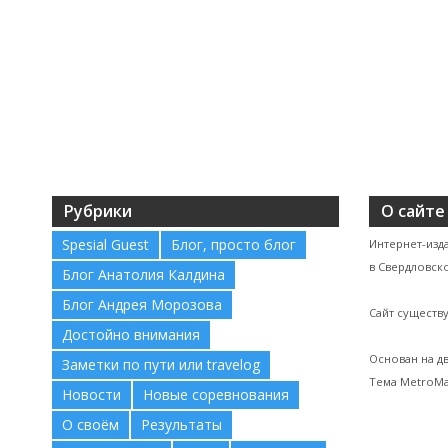
Рубрики
О сайте
Spesial Guest
Блог, просто блог
Интернет-изд
в Свердловско
Блог Анатолия Калдина
Блог Андрея Морозова
Сайт существу
Достойно внимания
Основан на д
Заметки по пути или travelog
Тема MetroMa
Новости
Новые соревнования
О своём
Результаты