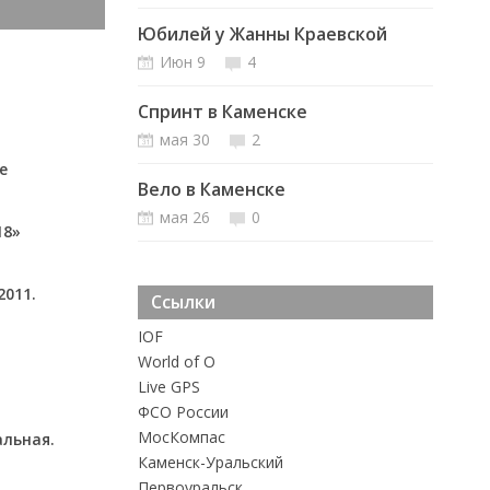
Юбилей у Жанны Краевской
Июн 9
4
Спринт в Каменске
мая 30
2
е
Вело в Каменске
мая 26
0
18»
2011.
Ссылки
IOF
World of O
Live GPS
ФСО России
MосКомпас
альная.
Каменск-Уральский
Первоуральск