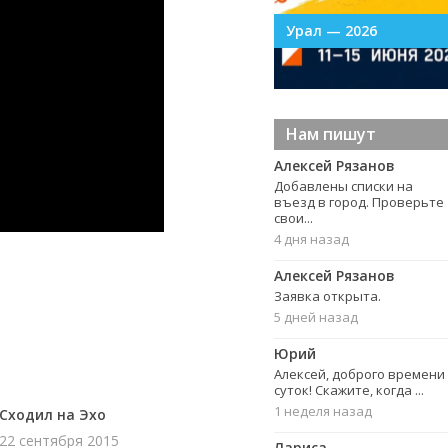
УрФО в Тагиле
Урал — 2026
Нам пишут
Алексей Рязанов
Добавлены списки на
въезд в город. Проверьте
свои...
4 дня назад
Алексей Рязанов
Заявка открыта.
5 дней назад
Юрий
Алексей, доброго времени
суток! Скажите, когда ...
1 неделя назад
Сходил на Эхо
22 сентября 2015
Лариса