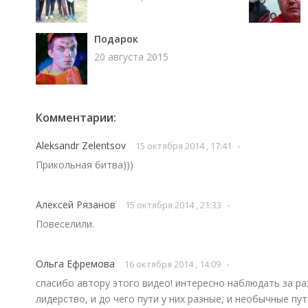
Подарок
20 августа 2015
Комментарии:
Aleksandr Zelentsov
-
15 октября 2014 , 17:41
Прикольная битва)))
Алексей Рязанов
-
15 октября 2014 , 21:33
Повеселили.
Ольга Ефремова
-
16 октября 2014 , 14:09
спасибо автору этого видео! интересно наблюдать за р
лидерство, и до чего пути у них разные, и необычные пу