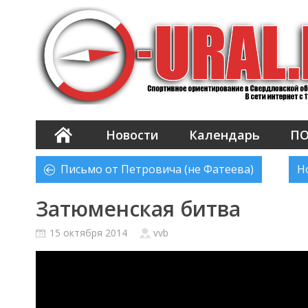
Новости
Календарь
П
Письмо от Петровича (не Фатеева)
Н
Затюменская битва
15 октября 2014
vvb