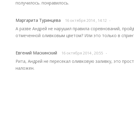
получилось. понравилось.
Маргарита Туринцева
-
16 октября 2014 , 14:12
А разве Андрей не нарушил правила соревнований, пройд
отмеченной оливковым цветом? Или это только в сприн
Евгений Маскинский
-
16 октября 2014 , 20:55
Рита, Андрей не пересекал оливковую заливку, это прост
наложен.