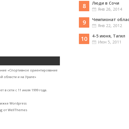
Люди в Сочи
8
Янв 26, 2014
Чемпионат област
9
Янв 22, 2012
4-5 июня, Тагил
10
Июн 5, 2011
ание «Спортивное ориентирование
й области и на Урале»
ет в сети с 11 июля 1999 года.
вижке Wordpress
g от WellThemes